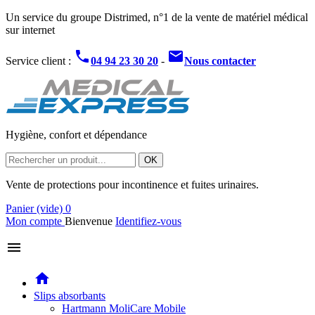
Un service du groupe Distrimed, n°1 de la vente de matériel médical
sur internet
phone
mail
Service client :
04 94 23 30 20
-
Nous contacter
Hygiène, confort et dépendance
OK
Vente de protections pour incontinence et fuites urinaires.
Panier
(vide)
0
Mon compte
Bienvenue
Identifiez-vous
menu
home
Slips absorbants
Hartmann MoliCare Mobile