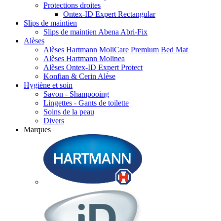
Protections droites
Ontex-ID Expert Rectangular
Slips de maintien
Slips de maintien Abena Abri-Fix
Alèses
Alèses Hartmann MoliCare Premium Bed Mat
Alèses Hartmann Molinea
Alèses Ontex-ID Expert Protect
Konfian & Cerin Alèse
Hygiène et soin
Savon - Shampooing
Lingettes - Gants de toilette
Soins de la peau
Divers
Marques