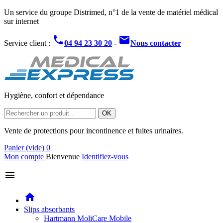
Un service du groupe Distrimed, n°1 de la vente de matériel médical
sur internet
phone
mail
Service client :
04 94 23 30 20
-
Nous contacter
Hygiène, confort et dépendance
OK
Vente de protections pour incontinence et fuites urinaires.
Panier
(vide)
0
Mon compte
Bienvenue
Identifiez-vous
menu
home
Slips absorbants
Hartmann MoliCare Mobile