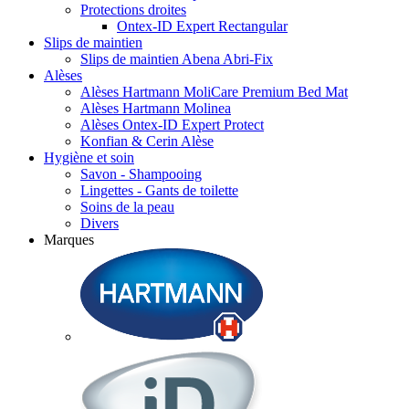
Protections droites
Ontex-ID Expert Rectangular
Slips de maintien
Slips de maintien Abena Abri-Fix
Alèses
Alèses Hartmann MoliCare Premium Bed Mat
Alèses Hartmann Molinea
Alèses Ontex-ID Expert Protect
Konfian & Cerin Alèse
Hygiène et soin
Savon - Shampooing
Lingettes - Gants de toilette
Soins de la peau
Divers
Marques