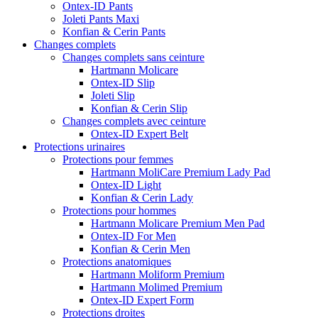
Ontex-ID Pants
Joleti Pants Maxi
Konfian & Cerin Pants
Changes complets
Changes complets sans ceinture
Hartmann Molicare
Ontex-ID Slip
Joleti Slip
Konfian & Cerin Slip
Changes complets avec ceinture
Ontex-ID Expert Belt
Protections urinaires
Protections pour femmes
Hartmann MoliCare Premium Lady Pad
Ontex-ID Light
Konfian & Cerin Lady
Protections pour hommes
Hartmann Molicare Premium Men Pad
Ontex-ID For Men
Konfian & Cerin Men
Protections anatomiques
Hartmann Moliform Premium
Hartmann Molimed Premium
Ontex-ID Expert Form
Protections droites