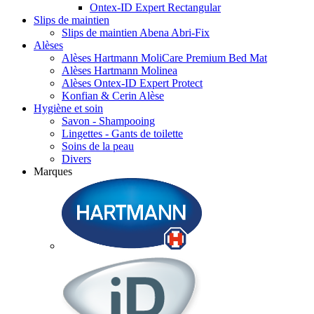
Ontex-ID Expert Rectangular
Slips de maintien
Slips de maintien Abena Abri-Fix
Alèses
Alèses Hartmann MoliCare Premium Bed Mat
Alèses Hartmann Molinea
Alèses Ontex-ID Expert Protect
Konfian & Cerin Alèse
Hygiène et soin
Savon - Shampooing
Lingettes - Gants de toilette
Soins de la peau
Divers
Marques