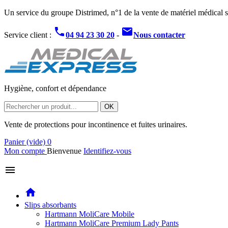
Un service du groupe Distrimed, n°1 de la vente de matériel médical s
phone
mail
Service client :
04 94 23 30 20
-
Nous contacter
Hygiène, confort et dépendance
OK
Vente de protections pour incontinence et fuites urinaires.
Panier
(vide)
0
Mon compte
Bienvenue
Identifiez-vous
menu
home
Slips absorbants
Hartmann MoliCare Mobile
Hartmann MoliCare Premium Lady Pants