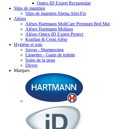
Ontex-ID Expert Rectangular
Slips de maintien
Slips de maintien Abena Abri-Fix
Alèses
Alèses Hartmann MoliCare Premium Bed Mat
Alèses Hartmann Molinea
Alèses Ontex-ID Expert Protect
Konfian & Cerin Alèse
Hygiène et soin
Savon - Shampooing
Lingettes - Gants de toilette
Soins de la peau
Divers
Marques