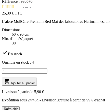
Référence :
980576
2
avis
25,30 €
TTC
L'alèse MoliCare Premium Bed Mat des laboratoires Hartmann est une al
Dimensions
60 x 90 cm
Nbr. d'unités/paquet
30
check
En stock
Quantité en stock :
4
shopping_cart
Ajouter au panier
Livraison à partir de
5,90 €
Expédition sous 24/48h - Livraison gratuite à partir de 99 € d'achat