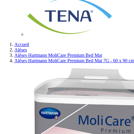
Accueil
Alèses
Alèses Hartmann MoliCare Premium Bed Mat
Alèses Hartmann MoliCare Premium Bed Mat 7G - 60 x 90 c