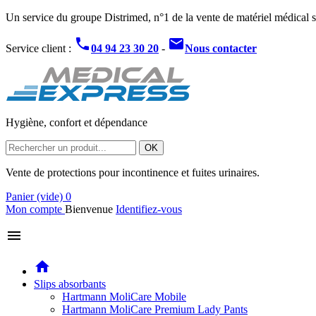
Un service du groupe Distrimed, n°1 de la vente de matériel médical s
phone
mail
Service client :
04 94 23 30 20
-
Nous contacter
Hygiène, confort et dépendance
OK
Vente de protections pour incontinence et fuites urinaires.
Panier
(vide)
0
Mon compte
Bienvenue
Identifiez-vous
menu
home
Slips absorbants
Hartmann MoliCare Mobile
Hartmann MoliCare Premium Lady Pants