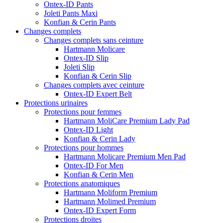
Ontex-ID Pants
Joleti Pants Maxi
Konfian & Cerin Pants
Changes complets
Changes complets sans ceinture
Hartmann Molicare
Ontex-ID Slip
Joleti Slip
Konfian & Cerin Slip
Changes complets avec ceinture
Ontex-ID Expert Belt
Protections urinaires
Protections pour femmes
Hartmann MoliCare Premium Lady Pad
Ontex-ID Light
Konfian & Cerin Lady
Protections pour hommes
Hartmann Molicare Premium Men Pad
Ontex-ID For Men
Konfian & Cerin Men
Protections anatomiques
Hartmann Moliform Premium
Hartmann Molimed Premium
Ontex-ID Expert Form
Protections droites