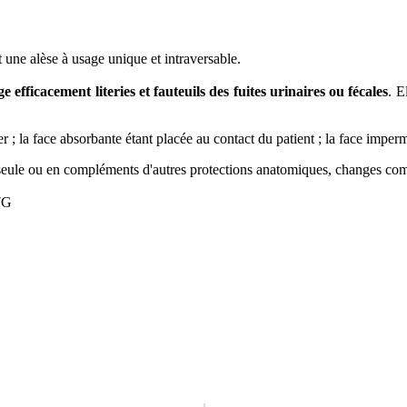
ne alèse à usage unique et intraversable.
ge efficacement literies et fauteuils des fuites urinaires ou fécales
. E
er ; la face absorbante étant placée au contact du patient ; la face imperm
er seule ou en compléments d'autres protections anatomiques, changes com
7G